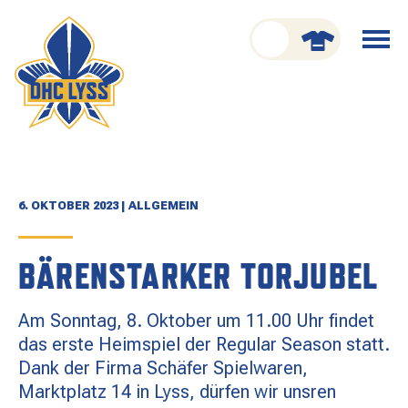
nu schliessen
Menü
öffnen
CLUB
ORGANISATION
GESCHICHTE
6. OKTOBER 2023 | ALLGEMEIN
TEAM
BÄRENSTARKER TORJUBEL
KADER
Am Sonntag, 8. Oktober um 11.00 Uhr findet
SPIELPLAN
das erste Heimspiel der Regular Season statt.
Dank der Firma Schäfer Spielwaren,
RESULTATE
Marktplatz 14 in Lyss, dürfen wir unsren