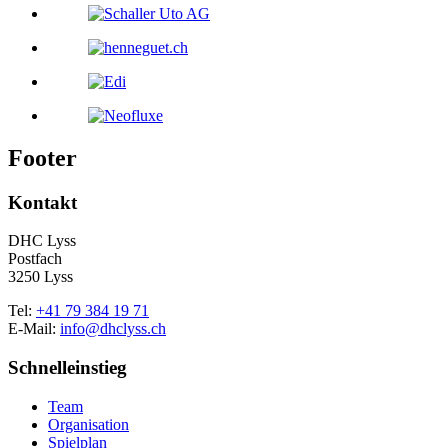
Footer
Kontakt
DHC Lyss
Postfach
3250 Lyss
Tel:
+41 79 384 19 71
E-Mail:
info@dhclyss.ch
Schnelleinstieg
Team
Organisation
Spielplan