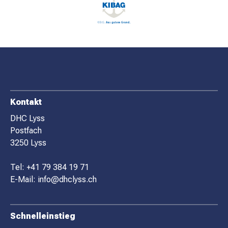
F
Kontakt
O
DHC Lyss
Postfach
O
3250 Lyss
T
E
Tel:
+41 79 384 19 71
R
E-Mail:
info@dhclyss.ch
Schnelleinstieg