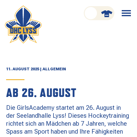
nu schliessen
Menü
öffnen
CLUB
ORGANISATION
GESCHICHTE
11. AUGUST 2025 | ALLGEMEIN
TEAM
AB 26. AUGUST
KADER
Die GirlsAcademy startet am 26. August in
SPIELPLAN
der Seelandhalle Lyss! Dieses Hockeytraining
richtet sich an Mädchen ab 7 Jahren, welche
RESULTATE
Spass am Sport haben und Ihre Fähigkeiten