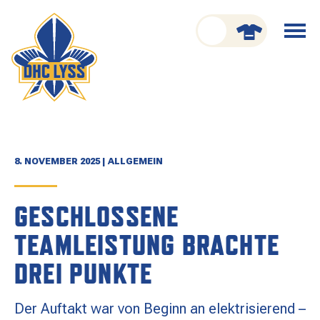
nu schliessen
Menü
öffnen
CLUB
ORGANISATION
GESCHICHTE
8. NOVEMBER 2025 | ALLGEMEIN
TEAM
GESCHLOSSENE
KADER
TEAMLEISTUNG BRACHTE
SPIELPLAN
DREI PUNKTE
RESULTATE
Der Auftakt war von Beginn an elektrisierend –