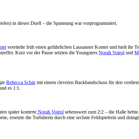
ielen) in dieses Duell – die Spannung war vorprogrammiert.
met
vereitelte früh einen gefährlichen Lausanner Konter und hielt ihr 
treffer. Kurz vor der Pause setzten die Youngsters
Norah Voirol
und
Me
rgte
Rebecca Schär
mit einem cleveren Backhandschuss für den verdient
and es 1:1.
ten später konterte
Norah Voirol
sehenswert zum 2:2 – die Halle bebte.
ne, ersetzte die Torhüterin durch eine sechste Feldspielerin und dräng