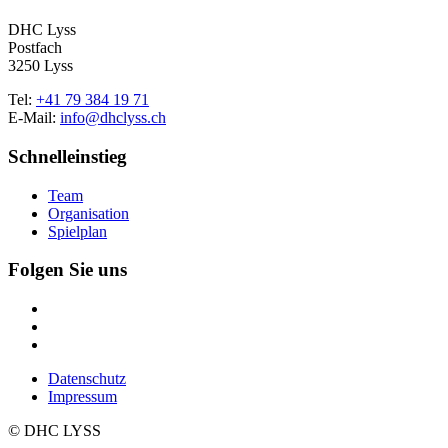
DHC Lyss
Postfach
3250 Lyss
Tel:
+41 79 384 19 71
E-Mail:
info@dhclyss.ch
Schnelleinstieg
Team
Organisation
Spielplan
Folgen Sie uns
Datenschutz
Impressum
© DHC LYSS