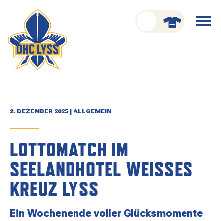
nu schliessen
Menü
öffnen
CLUB
ORGANISATION
GESCHICHTE
2. DEZEMBER 2025 | ALLGEMEIN
TEAM
LOTTOMATCH IM
KADER
SEELANDHOTEL WEISSES
SPIELPLAN
KREUZ LYSS
RESULTATE
Ein Wochenende voller Glücksmomente