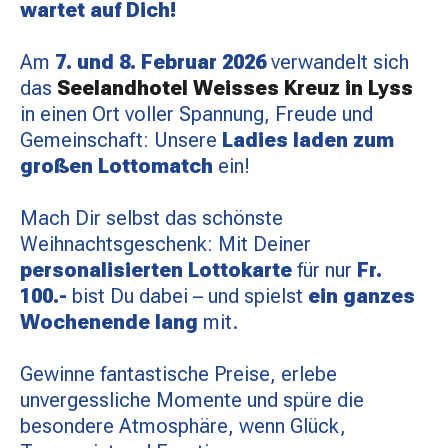
wartet auf Dich!
MATCHBESUCH
Am
7. und 8. Februar 2026
verwandelt sich
das
Seelandhotel Weisses Kreuz in Lyss
AKTUELLES
in einen Ort voller Spannung, Freude und
Gemeinschaft: Unsere
Ladies laden zum
großen Lottomatch
ein!
SPONSOREN
Mach Dir selbst das schönste
KONTAKT
Weihnachtsgeschenk: Mit Deiner
personalisierten Lottokarte
für nur
Fr.
100.-
bist Du dabei – und spielst
ein ganzes
Wochenende lang
mit.
Gewinne fantastische Preise, erlebe
unvergessliche Momente und spüre die
besondere Atmosphäre, wenn Glück,