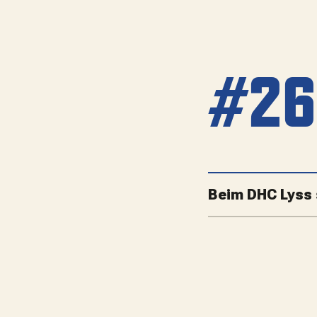
#26
Beim DHC Lyss 