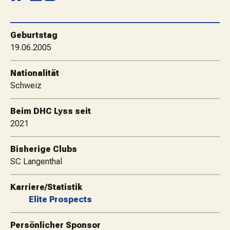
MATCHBESUCH
Geburtstag
AKTUELLES
19.06.2005
Nationalität
SPONSOREN
Schweiz
Beim DHC Lyss seit
KONTAKT
2021
Bisherige Clubs
SC Langenthal
Karriere/Statistik
Elite Prospects
Persönlicher Sponsor